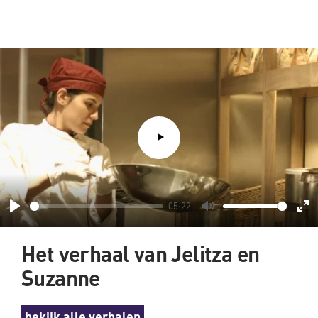
05:22
Play
Mute
En
fu
Het verhaal van Jelitza en
Suzanne
bekijk alle verhalen